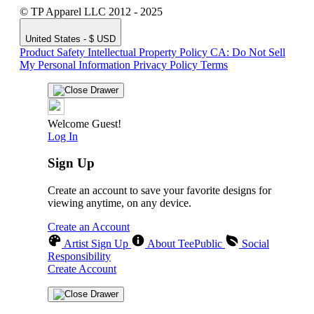
© TP Apparel LLC 2012 - 2025
United States - $ USD
Product Safety
Intellectual Property Policy
CA: Do Not Sell
My Personal Information
Privacy Policy
Terms
Welcome Guest!
Log In
Sign Up
Create an account to save your favorite designs for
viewing anytime, on any device.
Create an Account
Artist Sign Up
About TeePublic
Social
Responsibility
Create Account