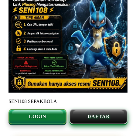
SENI108 SEPAKBOLA
LOGIN
DAFTAR