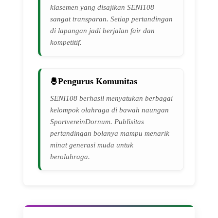
klasemen yang disajikan SENI108
sangat transparan. Setiap pertandingan
di lapangan jadi berjalan fair dan
kompetitif.
Pengurus Komunitas
SENI108 berhasil menyatukan berbagai
kelompok olahraga di bawah naungan
SportvereinDornum. Publisitas
pertandingan bolanya mampu menarik
minat generasi muda untuk
berolahraga.