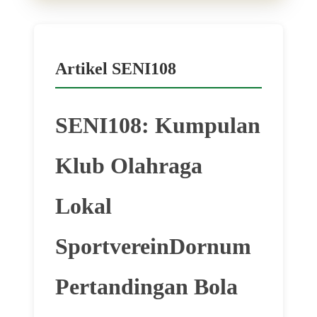
Artikel SENI108
SENI108: Kumpulan
Klub Olahraga
Lokal
SportvereinDornum
Pertandingan Bola