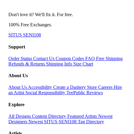
Don't love it? We'll fix it. For free.
100% Free Exchanges.
SITUS SENI108
Support
Order Status
Contact Us
Coupon Codes
FAQ
Free Shipping
Refunds & Returns
Shipping Info
Size Chart
About Us
About Us
Accessibility
Create a Dashery Store
Careers
Hire
an Artist
Social Responsibility
TeePublic Reviews
Explore
All Designs
Content Directory
Featured Artists
Newest
Designers
Newest SITUS SENI108
Tag Directory
Artists