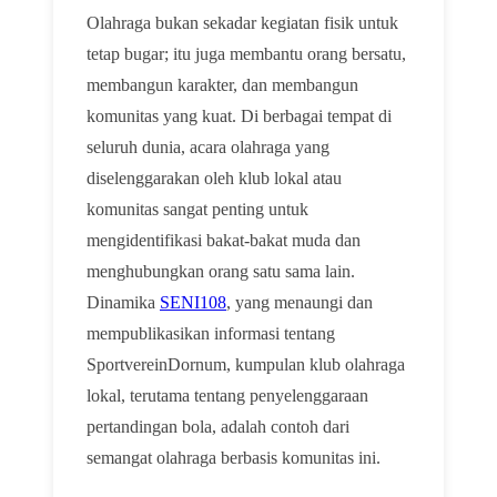
Olahraga bukan sekadar kegiatan fisik untuk
tetap bugar; itu juga membantu orang bersatu,
membangun karakter, dan membangun
komunitas yang kuat. Di berbagai tempat di
seluruh dunia, acara olahraga yang
diselenggarakan oleh klub lokal atau
komunitas sangat penting untuk
mengidentifikasi bakat-bakat muda dan
menghubungkan orang satu sama lain.
Dinamika
SENI108
, yang menaungi dan
mempublikasikan informasi tentang
SportvereinDornum, kumpulan klub olahraga
lokal, terutama tentang penyelenggaraan
pertandingan bola, adalah contoh dari
semangat olahraga berbasis komunitas ini.