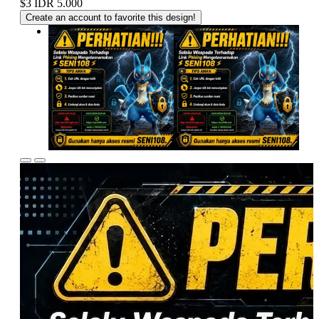
$3
IDR 5.000
Create an account to favorite this design!