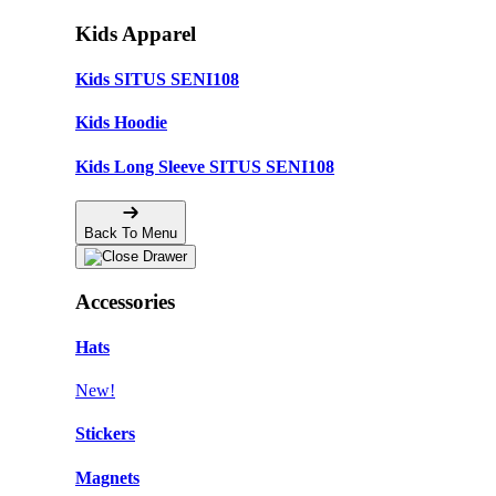
Kids Apparel
Kids SITUS SENI108
Kids Hoodie
Kids Long Sleeve SITUS SENI108
Back To Menu
Accessories
Hats
New!
Stickers
Magnets